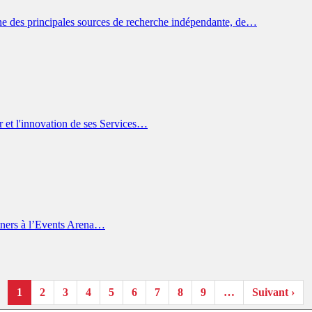
e des principales sources de recherche indépendante, de…
 et l'innovation de ses Services…
rtners à l’Events Arena…
1
2
3
4
5
6
7
8
9
…
Suivant ›