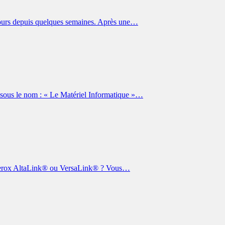
 cours depuis quelques semaines. Après une…
 sous le nom : « Le Matériel Informatique »…
 Xerox AltaLink® ou VersaLink® ? Vous…