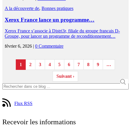
A la découverte de
,
Bonnes pratiques
Xerox France lance un programme…
Xerox France s’associe à Distri3r, filiale du groupe français D-
Groupe, pour lancer un programme de reconditionnement…
février 6, 2026 |
0 Commentaire
1
2
3
4
5
6
7
8
9
…
Suivant ›
Flux RSS
Recevoir les informations