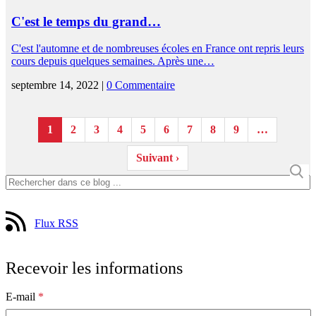
C'est le temps du grand…
C'est l'automne et de nombreuses écoles en France ont repris leurs
cours depuis quelques semaines. Après une…
septembre 14, 2022 |
0 Commentaire
1
2
3
4
5
6
7
8
9
…
Suivant ›
Flux RSS
Recevoir les informations
E-mail
*