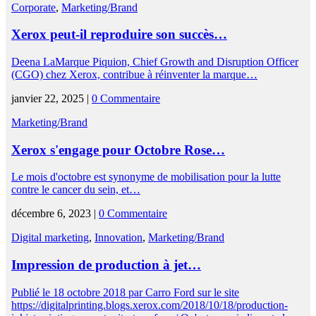
Corporate
,
Marketing/Brand
Xerox peut-il reproduire son succès…
Deena LaMarque Piquion, Chief Growth and Disruption Officer
(CGO) chez Xerox, contribue à réinventer la marque…
janvier 22, 2025 |
0 Commentaire
Marketing/Brand
Xerox s'engage pour Octobre Rose…
Le mois d'octobre est synonyme de mobilisation pour la lutte
contre le cancer du sein, et…
décembre 6, 2023 |
0 Commentaire
Digital marketing
,
Innovation
,
Marketing/Brand
Impression de production à jet…
Publié le 18 octobre 2018 par Carro Ford sur le site
https://digitalprinting.blogs.xerox.com/2018/10/18/production-