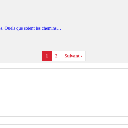
hes. Quels que soient les chemins…
1
2
Suivant ›