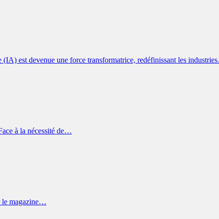
le (IA) est devenue une force transformatrice, redéfinissant les industri
 Face à la nécessité de…
ar le magazine…