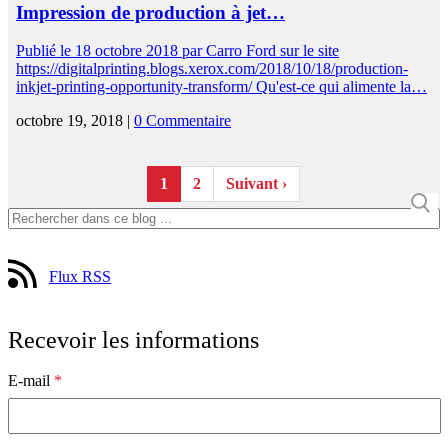
Impression de production à jet…
Publié le 18 octobre 2018 par Carro Ford sur le site
https://digitalprinting.blogs.xerox.com/2018/10/18/production-
inkjet-printing-opportunity-transform/ Qu'est-ce qui alimente la…
octobre 19, 2018 |
0 Commentaire
1
2
Suivant ›
Flux RSS
Recevoir les informations
E-mail
*