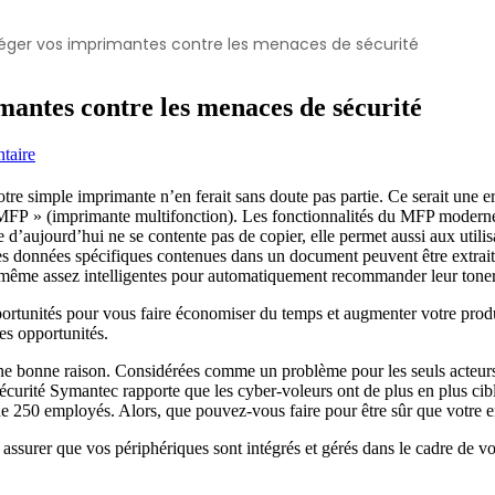
téger vos imprimantes contre les menaces de sécurité
mantes contre les menaces de sécurité
taire
 votre simple imprimante n’en ferait sans doute pas partie. Ce serait une
P » (imprimante multifonction). Les fonctionnalités du MFP moderne d
e d’aujourd’hui ne se contente pas de copier, elle permet aussi aux utili
es données spécifiques contenues dans un document peuvent être extraite
 même assez intelligentes pour automatiquement recommander leur toner l
rtunités pour vous faire économiser du temps et augmenter votre product
es opportunités.
une bonne raison. Considérées comme un problème pour les seuls acteurs
rsécurité Symantec rapporte que les cyber-voleurs ont de plus en plus cib
de 250 employés. Alors, que pouvez-vous faire pour être sûr que votre en
assurer que vos périphériques sont intégrés et gérés dans le cadre de vo