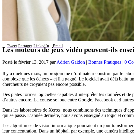
Tweet
Partager
LinkedIn
Email
Les moteurs de jeux vidéo peuvent-ils en
Posté le
février 13, 2017
par
Adrien Gaidon
|
Bonnes Pratiques
|
0 Co
Il y a quelques mois, un programme d’ordinateur construit par le labo
complexe que les échecs – et il a gagné. Le logiciel avait déjà battu 
chercheurs ne croyaient pas encore possible.
Des plates-formes logicielles capables d’interpréter les données et de 
d’autres encore. La course se joue entre Google, Facebook et d’autres la
Dans les laboratoires de Xerox, nous combinons des techniques d’appr
qui se passe. L’année dernière, nous avons enseigné au logiciel comment
Les algorithmes de vision informatique pourraient un jour transformer
leur concentration. Dans un hôpital, par exemple, une caméra intelligen