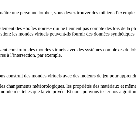
aître une personne tomber, vous devez trouver des milliers d’exemples 
lement des «boîtes noires» qui ne tiennent pas compte des lois de la p
stion: les mondes virtuels peuvent-ils fournir des données synthétiques q
ent construire des mondes virtuels avec des systèmes complexes de lois
res à l’intersection, par exemple.
onstruit des mondes virtuels avec des moteurs de jeu pour apprendre à
, les changements météorologiques, les propriétés des matériaux et même
onde réel telles que la vie privée. Et nous pouvons tester nos algorit