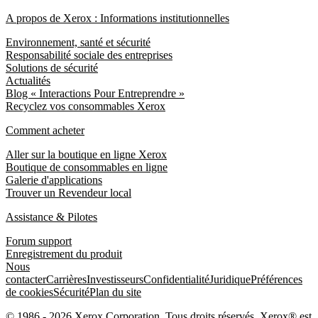
A propos de Xerox : Informations institutionnelles
Environnement, santé et sécurité
Responsabilité sociale des entreprises
Solutions de sécurité
Actualités
Blog « Interactions Pour Entreprendre »
Recyclez vos consommables Xerox
Comment acheter
Aller sur la boutique en ligne Xerox
Boutique de consommables en ligne
Galerie d'applications
Trouver un Revendeur local
Assistance & Pilotes
Forum support
Enregistrement du produit
Nous
contacter
Carrières
Investisseurs
Confidentialité
Juridique
Préférences
de cookies
Sécurité
Plan du site
© 1986 - 2026 Xerox Corporation. Tous droits réservés. Xerox® est