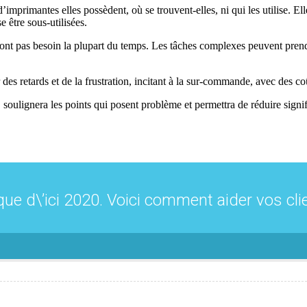
imprimantes elles possèdent, où se trouvent-elles, ni qui les utilise. El
e être sous-utilisées.
en ont pas besoin la plupart du temps. Les tâches complexes peuvent prend
retards et de la frustration, incitant à la sur-commande, avec des coû
oulignera les points qui posent problème et permettra de réduire signific
e d\’ici 2020. Voici comment aider vos clie