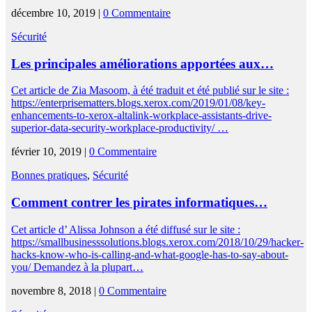
décembre 10, 2019 |
0 Commentaire
Sécurité
Les principales améliorations apportées aux…
Cet article de Zia Masoom, à été traduit et été publié sur le site :
https://enterprisematters.blogs.xerox.com/2019/01/08/key-
enhancements-to-xerox-altalink-workplace-assistants-drive-
superior-data-security-workplace-productivity/ …
février 10, 2019 |
0 Commentaire
Bonnes pratiques
,
Sécurité
Comment contrer les pirates informatiques…
Cet article d’ Alissa Johnson a été diffusé sur le site :
https://smallbusinesssolutions.blogs.xerox.com/2018/10/29/hacker-
hacks-know-who-is-calling-and-what-google-has-to-say-about-
you/ Demandez à la plupart…
novembre 8, 2018 |
0 Commentaire