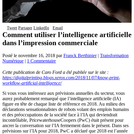
Tweet
Partager
LinkedIn
Email
Comment utiliser l’intelligence artificielle
dans l’impression commerciale
Posté le
novembre 16, 2018
par
Franck Berthinier
|
Transformation
Numérique
|
1 Commentaire
Cette publication de Caro Ford a été publiée sur le site :
https://digitalprinting.blogs.xerox.com/2018/11/07/know-print-
workflow-artificial-intelligence/
Si vous vous intéressez aux prévisions annuelles du secteur, vous
aurez probablement remarqué que l’intelligence artificielle (IA)
figure en tête de chaque liste de référence en 2018. Au milieu des
déclarations sensationnalistes de robots volant des emplois humains
et des préoccupations de la société face à l’IA qui deviendrait
incontrôlable, PricewaterhouseCoopers (PwC) était présent pour
ancrer la conversation sur l’IA fermement dans le présent. Dans ses
prévisions sur l’IA pour 2018, PwC a déclaré que 2018 est l’année