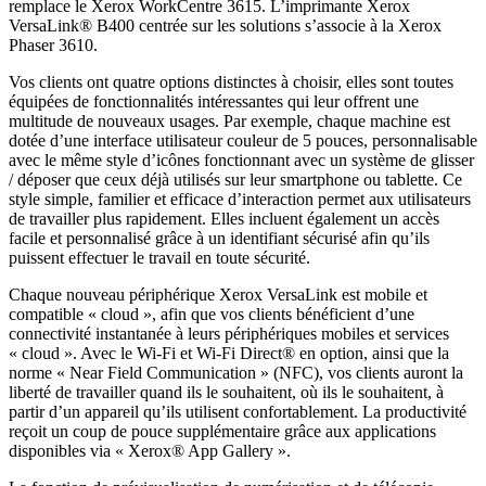
remplace le Xerox WorkCentre 3615. L’imprimante Xerox
VersaLink® B400 centrée sur les solutions s’associe à la Xerox
Phaser 3610.
Vos clients ont quatre options distinctes à choisir, elles sont toutes
équipées de fonctionnalités intéressantes qui leur offrent une
multitude de nouveaux usages. Par exemple, chaque machine est
dotée d’une interface utilisateur couleur de 5 pouces, personnalisable
avec le même style d’icônes fonctionnant avec un système de glisser
/ déposer que ceux déjà utilisés sur leur smartphone ou tablette. Ce
style simple, familier et efficace d’interaction permet aux utilisateurs
de travailler plus rapidement. Elles incluent également un accès
facile et personnalisé grâce à un identifiant sécurisé afin qu’ils
puissent effectuer le travail en toute sécurité.
Chaque nouveau périphérique Xerox VersaLink est mobile et
compatible « cloud », afin que vos clients bénéficient d’une
connectivité instantanée à leurs périphériques mobiles et services
« cloud ». Avec le Wi-Fi et Wi-Fi Direct® en option, ainsi que la
norme « Near Field Communication » (NFC), vos clients auront la
liberté de travailler quand ils le souhaitent, où ils le souhaitent, à
partir d’un appareil qu’ils utilisent confortablement. La productivité
reçoit un coup de pouce supplémentaire grâce aux applications
disponibles via « Xerox® App Gallery ».