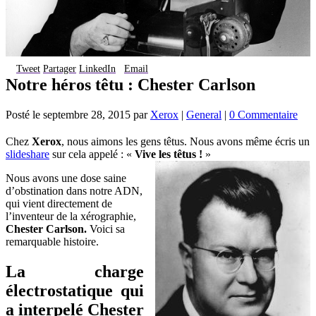
Tweet
Partager
LinkedIn
Email
Notre héros têtu : Chester Carlson
Posté le
septembre 28, 2015
par
Xerox
|
General
|
0 Commentaire
Chez
Xerox
, nous aimons les gens têtus. Nous avons même écris un
slideshare
sur cela appelé : «
Vive les têtus !
»
Nous avons une dose saine
d’obstination dans notre ADN,
qui vient directement de
l’inventeur de la xérographie,
Chester Carlson.
Voici sa
remarquable histoire.
La charge
électrostatique qui
a interpelé Chester