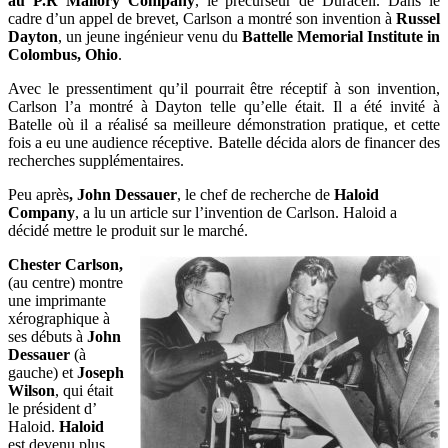
au P.R Mallory Company
, le précurseur de Duracell. Dans le
cadre d’un appel de brevet, Carlson a montré son invention à
Russel
Dayton
, un jeune ingénieur venu du
Battelle Memorial Institute in
Colombus, Ohio
.
Avec le pressentiment qu’il pourrait être réceptif à son invention,
Carlson l’a montré à Dayton telle qu’elle était. Il a été invité à
Batelle où il a réalisé sa meilleure démonstration pratique, et cette
fois a eu une audience réceptive. Batelle décida alors de financer des
recherches supplémentaires.
Peu après
, John Dessauer
, le chef de recherche de
Haloid
Company
, a lu un article sur l’invention de Carlson. Haloid a
décidé mettre le produit sur le marché.
Chester Carlson,
(au centre) montre
une imprimante
xérographique à
ses débuts à
John
Dessauer
(à
gauche) et
Joseph
Wilson
, qui était
le président d’
Haloid.
Haloid
est devenu plus