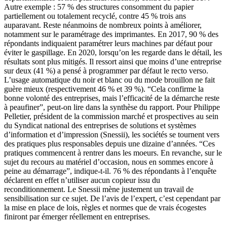
Autre exemple : 57 % des structures consomment du papier
partiellement ou totalement recyclé, contre 45 % trois ans
auparavant. Reste néanmoins de nombreux points à améliorer,
notamment sur le paramétrage des imprimantes. En 2017, 90 % des
répondants indiquaient paramétrer leurs machines par défaut pour
éviter le gaspillage. En 2020, lorsqu’on les regarde dans le détail, les
résultats sont plus mitigés. Il ressort ainsi que moins d’une entreprise
sur deux (41 %) a pensé à programmer par défaut le recto verso.
L’usage automatique du noir et blanc ou du mode brouillon ne fait
guère mieux (respectivement 46 % et 39 %). “Cela confirme la
bonne volonté des entreprises, mais l’efficacité de la démarche reste
à peaufiner”, peut-on lire dans la synthèse du rapport. Pour Philippe
Pelletier, président de la commission marché et prospectives au sein
du Syndicat national des entreprises de solutions et systèmes
d’information et d’impression (Snessii), les sociétés se tournent vers
des pratiques plus responsables depuis une dizaine d’années. “Ces
pratiques commencent à rentrer dans les moeurs. En revanche, sur le
sujet du recours au matériel d’occasion, nous en sommes encore à
peine au démarrage”, indique-t-il. 76 % des répondants à l’enquête
déclarent en effet n’utiliser aucun copieur issu du
reconditionnement. Le Snessii mène justement un travail de
sensibilisation sur ce sujet. De l’avis de l’expert, c’est cependant par
la mise en place de lois, règles et normes que de vrais écogestes
finiront par émerger réellement en entreprises.