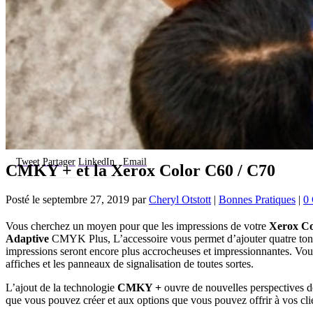
Tweet
Partager
LinkedIn
Email
CMKY + et la Xerox Color C60 / C70
Posté le
septembre 27, 2019
par
Cheryl Otstott
|
Bonnes Pratiques
|
0
Vous cherchez un moyen pour que les impressions de votre
Xerox Co
Adaptive
CMYK Plus, L’accessoire vous permet d’ajouter quatre toner
impressions seront encore plus accrocheuses et impressionnantes. Vous p
affiches et les panneaux de signalisation de toutes sortes.
L’ajout de la technologie
CMKY +
ouvre de nouvelles perspectives d
que vous pouvez créer et aux options que vous pouvez offrir à vos cli