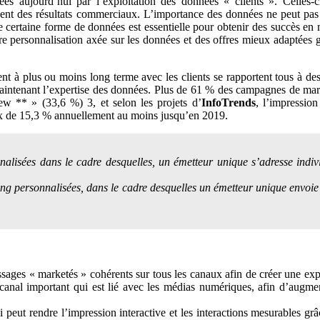
s aujourd’hui par l’exploitation des données « clients ». Celles-ci
nent des résultats commerciaux. L’importance des données ne peut pas ê
certaine forme de données est essentielle pour obtenir des succès en m
re personnalisation axée sur les données et des offres mieux adaptées gr
ent à plus ou moins long terme avec les clients se rapportent tous à de
intenant l’expertise des données. Plus de 61 % des campagnes de marke
w ** » (33,6 %) 3, et selon les projets d’
InfoTrends
, l’impressio
taux de 15,3 % annuellement au moins jusqu’en 2019.
nalisées dans le cadre desquelles, un émetteur unique s’adresse indi
ing personnalisées, dans le cadre desquelles un émetteur unique envoi
ssages « marketés » cohérents sur tous les canaux afin de créer une exp
anal important qui est lié avec les médias numériques, afin d’augmente
 peut rendre l’impression interactive et les interactions mesurables grâ