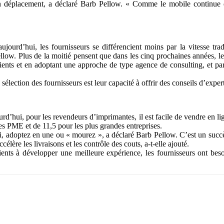
en déplacement, a déclaré Barb Pellow. « Comme le mobile continue d’
ourd’hui, les fournisseurs se différencient moins par la vitesse tradi
Pellow. Plus de la moitié pensent que dans les cinq prochaines années, le
ients et en adoptant une approche de type agence de consulting, et par 
sélection des fournisseurs est leur capacité à offrir des conseils d’expert
ujourd’hui, pour les revendeurs d’imprimantes, il est facile de vendre en
es PME et de 11,5 pour les plus grandes entreprises.
, adoptez en une ou « mourez », a déclaré Barb Pellow. C’est un succès a
célère les livraisons et les contrôle des couts, a-t-elle ajouté.
ients à développer une meilleure expérience, les fournisseurs ont besoi