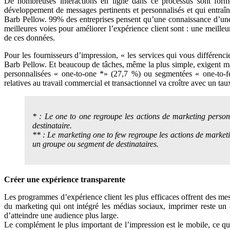
De nombreuses interactions en ligne dans ce processus sont formée
développement de messages pertinents et personnalisés et qui entraî
Barb Pellow. 99% des entreprises pensent qu’une connaissance d’une 
meilleures voies pour améliorer l’expérience client sont : une meilleu
de ces données.
Pour les fournisseurs d’impression, « les services qui vous différenci
Barb Pellow. Et beaucoup de tâches, même la plus simple, exigent ma
personnalisées « one-to-one *» (27,7 %) ou segmentées « one-to-fe
relatives au travail commercial et transactionnel va croître avec un 
* : Le one to one regroupe les actions de marketing person
destinataire.
** : Le marketing one to few regroupe les actions de market
un groupe ou segment de destinataires.
Créer une expérience transparente
Les programmes d’expérience client les plus efficaces offrent des me
du marketing qui ont intégré les médias sociaux, imprimer reste un c
d’atteindre une audience plus large.
Le complément le plus important de l’impression est le mobile, ce qui