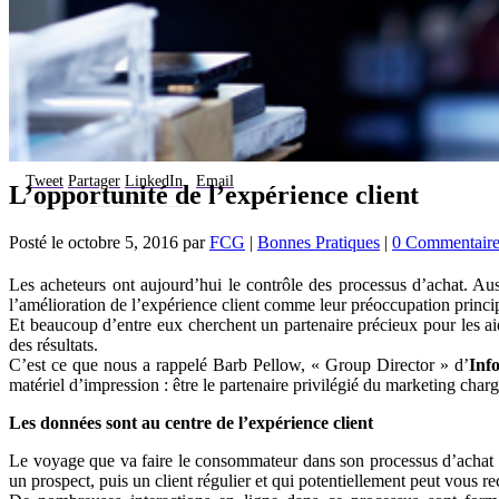
Tweet
Partager
LinkedIn
Email
L’opportunité de l’expérience client
Posté le
octobre 5, 2016
par
FCG
|
Bonnes Pratiques
|
0 Commentair
Les acheteurs ont aujourd’hui le contrôle des processus d’achat. Auss
l’amélioration de l’expérience client comme leur préoccupation princi
Et beaucoup d’entre eux cherchent un partenaire précieux pour les aide
des résultats.
C’est ce que nous a rappelé Barb Pellow, « Group Director » d’
Inf
matériel d’impression : être le partenaire privilégié du marketing char
Les données sont au centre de l’expérience client
Le voyage que va faire le consommateur dans son processus d’achat 
un prospect, puis un client régulier et qui potentiellement peut vous re