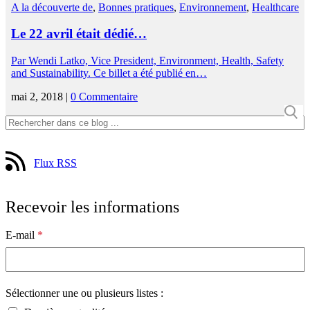
A la découverte de
,
Bonnes pratiques
,
Environnement
,
Healthcare
Le 22 avril était dédié…
Par Wendi Latko, Vice President, Environment, Health, Safety
and Sustainability. Ce billet a été publié en…
mai 2, 2018 |
0 Commentaire
Flux RSS
Recevoir les informations
E-mail
*
Sélectionner une ou plusieurs listes :