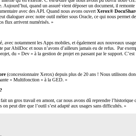
en interne qu’en externe. C’est-à-dire que nous avons pu ouvrir notre G
e. Aujourd’hui, quand un assuré vient déposer un document, il remon
umentaire avec des API. Quand nous avons ouvert
Xerox® DocuSha
peut dialoguer avec notre outil métier sous Oracle, ce qui nous permet d
os flux arrivent numérisés. »
 avec notamment les Apps mobiles, et également aux nouveaux usages d
pte par AbilDoc et nous n’avons d’ailleurs jamais eu de refus. Par exemp
projet, du « Dev » à la gestion de projet en passant par le support. C’est
ore
(concessionnaire Xerox) depuis plus de 20 ans ! Nous utilisons don
mante « Multifonction » à la GED. »
 ?
ait un gros travail en amont, car nous avons dû reprendre l’historique 
n peut dire que l’outil s’est adapté aux usages sans difficultés. »