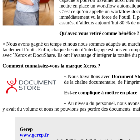
capacité à pouvoir travailler aussi bien 
mettre en place un workflow automatiqu
C’est ce qu’on appelle un workflow doc
immédiatement vu la force de l’outil. Il 
assurés, d’ailleurs aujourd’hui 80 % de n
Qu’avez-vous retiré comme bénéfice ?
« Nous avons gagné en temps et nous nous sommes adaptés au marché,
facilement l’outil. Enfin, chaque besoin d’interfaçage est pris en com
avec `Xerox et DocuShare. Ils ont l’avantage d’intégrer la totalité du 
Comment connaissiez-vous la marque Xerox ?
« Nous travaillons avec
Document St
de la chaîne documentaire, de l’impri
Est-ce compliqué à mettre en place
« Au niveau du personnel, nous avons f
y avait du volume et nous ne pouvions pas perdre des documents, mais o
Gerep
www.gerep.fr