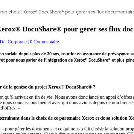
erep choisit Xerox® DocuShare® pour gérer ses flux documentair
Xerox® DocuShare® pour gérer ses flux do
 De
,
Corporate
|
0 Commentaire
ion sociale depuis plus de 30 ans, courtier en assurance de prévoyance sa
ret
pour nous parler de l’intégration de
Xerox® DocuShare®
et plus gén
er de la genèse du projet Xerox® DocuShare® ?
en qu’il arrivait en fin de vie. Nous avons donc lancé un appel d’offres 
e nous connaissions bien et avec qui nous avions depuis de nombreuses 
d’offres. »
déterminant dans le choix de ce partenaire Xerox et de sa solutio
 » pour gérer les documents et ce qui nous a fait choisir la solution pr