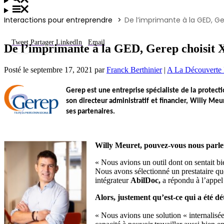
Interactions pour entreprendre
De l’imprimante à la GED, G
Tweet
Partager
LinkedIn
Email
De l’imprimante à la GED, Gerep choisit 
Posté le
septembre 17, 2021
par
Franck Berthinier
|
A La Découverte
Gerep
est une entreprise spécialiste de la protect
son directeur administratif et financier,
Willy Meu
ses partenaires.
Willy Meuret, pouvez-vous nous parl
« Nous avions un outil dont on sentait bi
Nous avons sélectionné un prestataire qu
intégrateur
AbilDoc,
a répondu à l’appel 
Alors, justement qu’est-ce qui a été 
« Nous avions une solution « internalisée