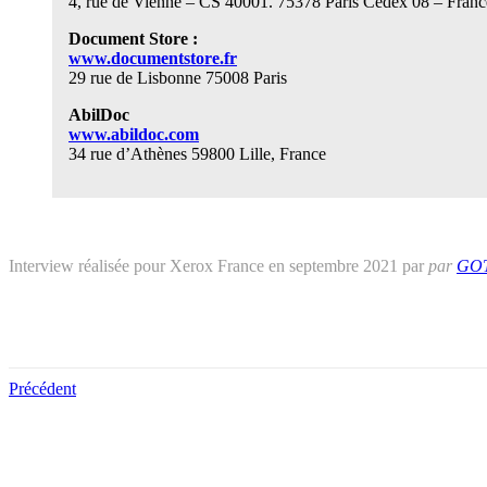
4, rue de Vienne – CS 40001. 75378 Paris Cedex 08 – Franc
Document Store :
www.documentstore.fr
29 rue de Lisbonne 75008 Paris
AbilDoc
www.abildoc.com
34 rue d’Athènes 59800 Lille, France
Interview réalisée pour Xerox France en septembre 2021 par
par
GO
Précédent