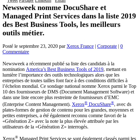
Tweet
Partager
LinkedIn
Email
Newsweek nomme DocuShare et
Managed Print Services dans la liste 2019
des Best Business Tools, les meilleurs
outils métier.
Posté le
septembre 23, 2020
par
Xerox France
|
Corporate
|
0
Commentaire
Newsweek a récemment publié sa liste des candidats à la
nomination
America’s Best Business Tools of 2019
, mettant en
lumière l’importance des outils technologiques alors que les
entreprises de toutes tailles font face à des conditions difficiles à
l’échelon mondial. Ce sondage national nomme Xerox parmi le Top
10 des fournisseurs de DMS (Document Management Software) et
dans une liste encore plus restreinte de fournisseurs d’EMC
®
®
(Enterprise Content Management).
Xerox
DocuShare
, avec ds
plates-formes de gestion de contenu pour les grandes, moyennes et
petites entreprises, a été également reconnu comme favori de la
«Génération Z» avec la note la plus élevée attribuée par les
utilisateurs de la «Génération Z» interrogés.
®
Xerox
Managed Print Services se sont également classés parmi les