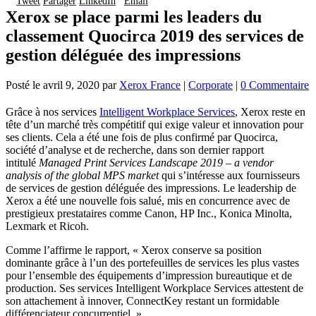
Tweet
Partager
LinkedIn
Email
Xerox se place parmi les leaders du
classement Quocirca 2019 des services de
gestion déléguée des impressions
Posté le
avril 9, 2020
par
Xerox France
|
Corporate
|
0 Commentaire
Grâce à nos services
Intelligent Workplace Services
, Xerox reste en
tête d’un marché très compétitif qui exige valeur et innovation pour
ses clients. Cela a été une fois de plus confirmé par Quocirca,
société d’analyse et de recherche, dans son dernier rapport
intitulé
Managed Print Services Landscape 2019 – a vendor
analysis of the global MPS market
qui s’intéresse aux fournisseurs
de services de gestion déléguée des impressions. Le leadership de
Xerox a été une nouvelle fois salué, mis en concurrence avec de
prestigieux prestataires comme Canon, HP Inc., Konica Minolta,
Lexmark et Ricoh.
Comme l’affirme le rapport, « Xerox conserve sa position
dominante grâce à l’un des portefeuilles de services les plus vastes
pour l’ensemble des équipements d’impression bureautique et de
production. Ses services Intelligent Workplace Services attestent de
son attachement à innover, ConnectKey restant un formidable
différenciateur concurrentiel. »