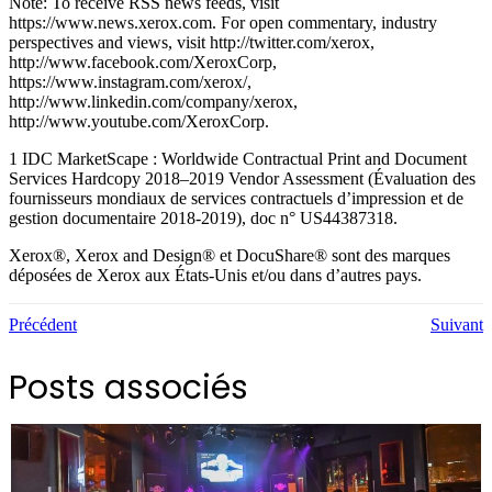
Note: To receive RSS news feeds, visit
https://www.news.xerox.com. For open commentary, industry
perspectives and views, visit http://twitter.com/xerox,
http://www.facebook.com/XeroxCorp,
https://www.instagram.com/xerox/,
http://www.linkedin.com/company/xerox,
http://www.youtube.com/XeroxCorp.
1 IDC MarketScape : Worldwide Contractual Print and Document
Services Hardcopy 2018–2019 Vendor Assessment (Évaluation des
fournisseurs mondiaux de services contractuels d’impression et de
gestion documentaire 2018-2019), doc n° US44387318.
Xerox®, Xerox and Design® et DocuShare® sont des marques
déposées de Xerox aux États-Unis et/ou dans d’autres pays.
Précédent
Suivant
Posts associés