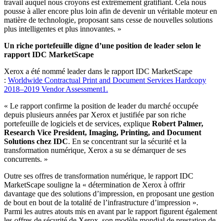
travail auquel nous croyons est extrêmement gratifiant. Cela nous
pousse à aller encore plus loin afin de devenir un véritable moteur en
matière de technologie, proposant sans cesse de nouvelles solutions
plus intelligentes et plus innovantes. »
Un riche portefeuille digne d’une position de leader selon le
rapport IDC MarketScape
Xerox a été nommé leader dans le rapport IDC MarketScape
:
Worldwide Contractual Print and Document Services Hardcopy
2018–2019 Vendor Assessment1.
« Le rapport confirme la position de leader du marché occupée
depuis plusieurs années par Xerox et justifiée par son riche
portefeuille de logiciels et de services, explique
Robert Palmer,
Research Vice President, Imaging, Printing, and Document
Solutions chez IDC
. En se concentrant sur la sécurité et la
transformation numérique, Xerox a su se démarquer de ses
concurrents. »
Outre ses offres de transformation numérique, le rapport IDC
MarketScape souligne la « détermination de Xerox à offrir
davantage que des solutions d’impression, en proposant une gestion
de bout en bout de la totalité de l’infrastructure d’impression ».
Parmi les autres atouts mis en avant par le rapport figurent également
les offres de sécurité de Xerox, son modèle mondial de prestation de