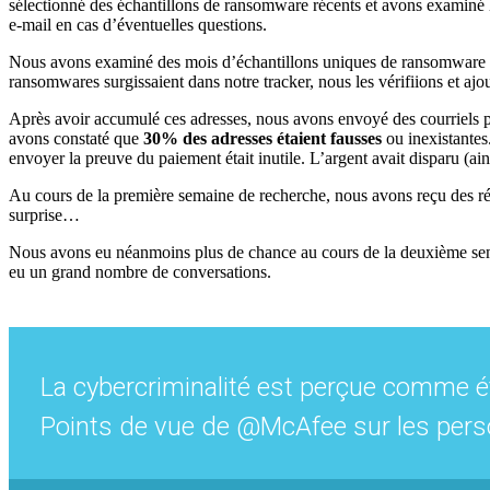
sélectionné des échantillons de ransomware récents et avons examiné 
e-mail en cas d’éventuelles questions.
Nous avons examiné des mois d’échantillons uniques de ransomware et e
ransomwares surgissaient dans notre tracker, nous les vérifiions et ajo
Après avoir accumulé ces adresses, nous avons envoyé des courriels p
avons constaté que
30% des adresses étaient fausses
ou inexistantes.
envoyer la preuve du paiement était inutile. L’argent avait disparu (ains
Au cours de la première semaine de recherche, nous avons reçu des répo
surprise…
Nous avons eu néanmoins plus de chance au cours de la deuxième sem
eu un grand nombre de conversations.
La cybercriminalité est perçue comme ét
Points de vue de @McAfee sur les pers