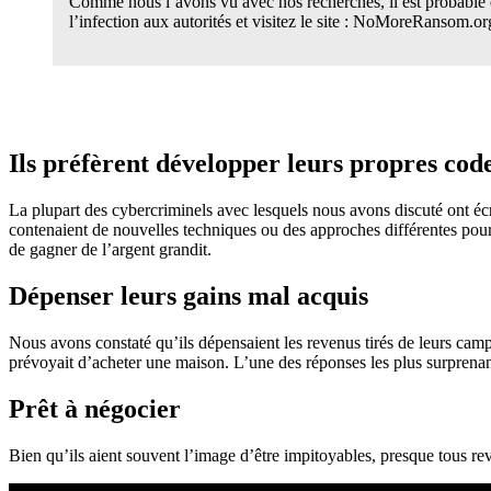
Comme nous l’avons vu avec nos recherches, il est probable q
l’infection aux autorités et visitez le site : NoMoreRansom.or
Ils préfèrent développer leurs propres cod
La plupart des cybercriminels avec lesquels nous avons discuté ont écri
contenaient de nouvelles techniques ou des approches différentes pour 
de gagner de l’argent grandit.
Dépenser leurs gains mal acquis
Nous avons constaté qu’ils dépensaient les revenus tirés de leurs camp
prévoyait d’acheter une maison. L’une des réponses les plus surprenant
Prêt à négocier
Bien qu’ils aient souvent l’image d’être impitoyables, presque tous re