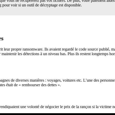
ue vous ne récupérerez pas vos fichiers. De plus, votre paiement aidera
g pour voir si un outil de décryptage est disponible.
es
t leur propre ransomware. Ils avaient regardé le code source publié, mais
maintenir les détections à un niveau bas. Plus ils restent longtemps hor
agnes de diverses manières : voyages, voitures etc. L’une des personnes i
es était de « rembourser des dettes ».
vendiquaient une volonté de négocier le prix de la rançon si la victime