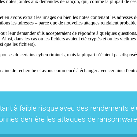
les notes jointes aux demandes de rançon, qui, comme la plupart de ces
n avons extrait les images ou bien les notes contenant les adresses de
utions les adresses – parce que de nouvelles attaques rendaient probable 
our leur demander s’ils accepteraient de répondre à quelques questions.
 Ainsi, dans les cas où les fichiers avaient été cryptés et où les victimes
i que les fichiers).
nses de certains cybercriminels, mais la plupart n’étaient pas disposés à
aine de recherche et avons commencé à échanger avec certains d’entr
ant à faible risque avec des rendements éle
onnes derrière les attaques de ransomware