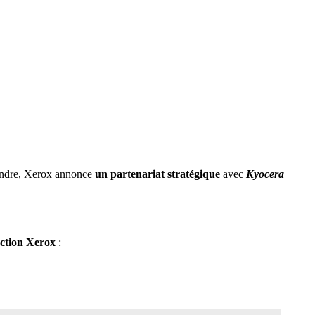
épondre, Xerox annonce
un partenariat stratégique
avec
Kyocera
uction Xerox
: