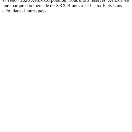
© 1986 - 2026 Xerox Corporation. Tous droits réservés. Xerox® est
une marque commerciale de XRX Brandco LLC aux États-Unis
et/ou dans d'autres pays.