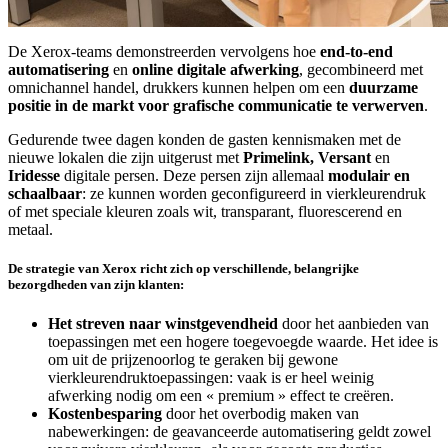
De Xerox-teams demonstreerden vervolgens hoe
end-to-end
automatisering
en
online digitale afwerking
, gecombineerd met
omnichannel handel, drukkers kunnen helpen om een
duurzame
positie in de markt voor grafische communicatie te verwerven
.
Gedurende twee dagen konden de gasten kennismaken met de
nieuwe lokalen die zijn uitgerust met
Primelink, Versant
en
Iridesse
digitale persen. Deze persen zijn allemaal
modulair en
schaalbaar
: ze kunnen worden geconfigureerd in vierkleurendruk
of met speciale kleuren zoals wit, transparant, fluorescerend en
metaal.
De strategie van Xerox richt zich op verschillende, belangrijke
bezorgdheden van zijn klanten:
Het streven naar winstgevendheid
door het aanbieden van
toepassingen met een hogere toegevoegde waarde. Het idee is
om uit de prijzenoorlog te geraken bij gewone
vierkleurendruktoepassingen: vaak is er heel weinig
afwerking nodig om een « premium » effect te creëren.
Kostenbesparing
door het overbodig maken van
nabewerkingen: de geavanceerde automatisering geldt zowel