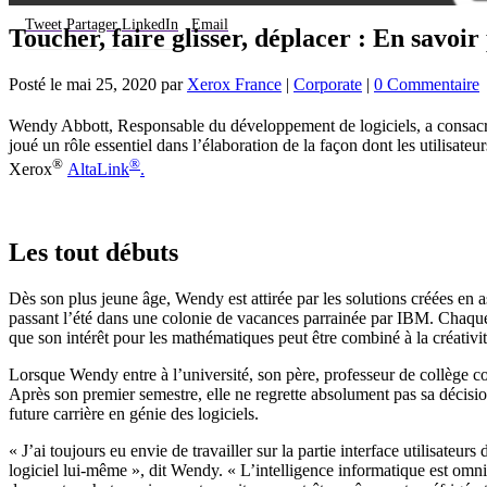
Tweet
Partager
LinkedIn
Email
Toucher, faire glisser, déplacer : En savo
Posté le
mai 25, 2020
par
Xerox France
|
Corporate
|
0 Commentaire
Wendy Abbott, Responsable du développement de logiciels, a consacré 
joué un rôle essentiel dans l’élaboration de la façon dont les utilisat
®
®
Xerox
AltaLink
.
Les tout débuts
Dès son plus jeune âge, Wendy est attirée par les solutions créées en 
passant l’été dans une colonie de vacances parrainée par IBM. Chaque
que son intérêt pour les mathématiques peut être combiné à la créativi
Lorsque Wendy entre à l’université, son père, professeur de collège com
Après son premier semestre, elle ne regrette absolument pas sa décisio
future carrière en génie des logiciels.
« J’ai toujours eu envie de travailler sur la partie interface utilisateur
logiciel lui-même », dit Wendy. « L’intelligence informatique est omni