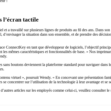
eur !
 l’écran tactile
 a travaillé sur plusieurs lignes de produits au fil des ans. Dans son rô
 d’envisager la situation dans son ensemble, et de prendre des décisions
ace ConnectKey en tant que développeur de logiciels, l’objectif princi
 les mêmes caractéristiques et fonctionnalités de base. « Nos imprimant
endy.
es sans boutons deviennent la plateforme standard pour naviguer dans l
rs.
 contenu virtuel », poursuit Wendy. « En concevant une présentation fam
rs se concentrer sur l’utilisation de la technologie à leur avantage et s
 d’autres articles sur les employés comme celui-ci, veuillez consulter le 