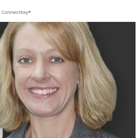
nte ConnectKey®