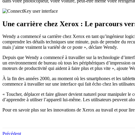
dans votre photocopieur, votre voiture, peut-être même votre réfrigérat
Une carrière chez Xerox : Le parcours vers
Wendy a commencé sa carrière chez Xerox en tant qu’ingénieur logiciel et
comprendre les détails techniques une minute, puis de prendre du recul,
mais j’aime vraiment la variété de ce poste », déclare Wendy.
Depuis que Wendy a commencé à travailler sur la technologie d’interf
un environnement de bureau où tous les périphériques d’impression ont
moteurs de productivité qui aident à faire plus et plus vite », ajoute W
À la fin des années 2000, au moment où les smartphones et les tablett
commence à travailler sur une interface qui fait écho chez les utilisateu
« Toucher, déplacer et faire glisser devient naturel pour manipuler le
d’apprendre à utiliser l’appareil lui-même. Les utilisateurs peuvent alo
Pour en savoir plus sur les innovations de Xerox au travail et pour lire
Précédent