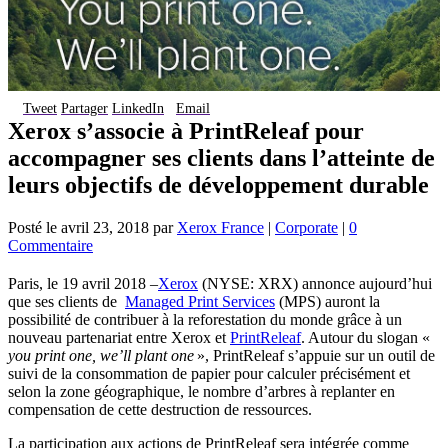
Tweet
Partager
LinkedIn
Email
Xerox s’associe à PrintReleaf pour
accompagner ses clients dans l’atteinte de
leurs objectifs de développement durable
Posté le
avril 23, 2018
par
Xerox France
|
Corporate
|
0
Commentaire
Paris, le 19 avril 2018 –
Xerox
(NYSE: XRX) annonce aujourd’hui
que ses clients de
Managed Print Services
(MPS) auront la
possibilité de contribuer à la reforestation du monde grâce à un
nouveau partenariat entre Xerox et
PrintReleaf
. Autour du slogan «
you print one, we’ll plant one
», PrintReleaf s’appuie sur un outil de
suivi de la consommation de papier pour calculer précisément et
selon la zone géographique, le nombre d’arbres à replanter en
compensation de cette destruction de ressources.
La participation aux actions de PrintReleaf sera intégrée comme