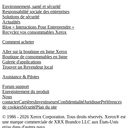
Environnement, santé et sécurité
Responsabilité sociale des entreprises
Solutions de sécurité
Actualités
Blog « Interactions Pour Entreprendre »
Recyclez vos consommables Xerox
Comment acheter
Aller sur la boutique en ligne Xerox
Boutique de consommables en ligne
Galerie d'applications
Trouver un Revendeur local
Assistance & Pilotes
Forum support
Enregistrement du produit
Nous
contacter
Carrières
Investisseurs
Confidentialité
Juridique
Préférences
de cookies
Sécurité
Plan du site
© 1986 - 2026 Xerox Corporation. Tous droits réservés. Xerox® est
une marque commerciale de XRX Brandco LLC aux États-Unis
et/ou dans d'autres pays.