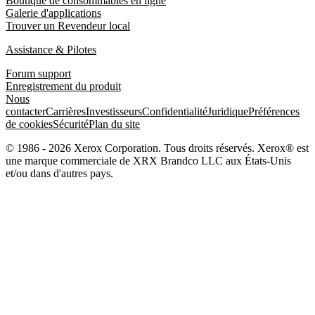
Boutique de consommables en ligne
Galerie d'applications
Trouver un Revendeur local
Assistance & Pilotes
Forum support
Enregistrement du produit
Nous
contacter
Carrières
Investisseurs
Confidentialité
Juridique
Préférences
de cookies
Sécurité
Plan du site
© 1986 - 2026 Xerox Corporation. Tous droits réservés. Xerox® est
une marque commerciale de XRX Brandco LLC aux États-Unis
et/ou dans d'autres pays.